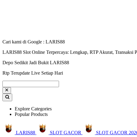
Cari kami di Google : LARIS88
LARIS88 Slot Online Terpercaya: Lengkap, RTP Akurat, Transaksi P
Depo Sedikit Jadi Bukit LARIS88
Rtp Terupdate Live Setiap Hari
Explore Categories
Popular Products
LARIS88
SLOT GACOR
SLOT GACOR 202