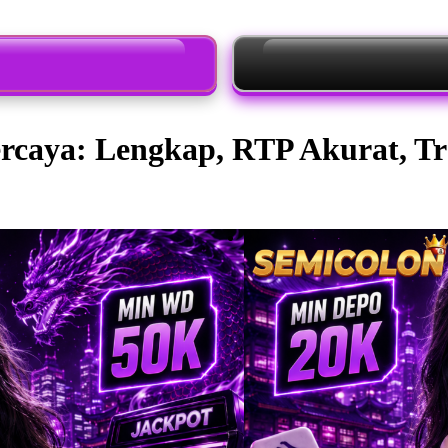
rcaya: Lengkap, RTP Akurat, Tr