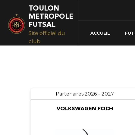
Skip
Skip
TOULON
links
to
METROPOLE
primary
FUTSAL
navigation
Site officiel du
ACCUEIL
FUT
Skip
club
to
content
Partenaires 2026 – 2027
VOLKSWAGEN FOCH