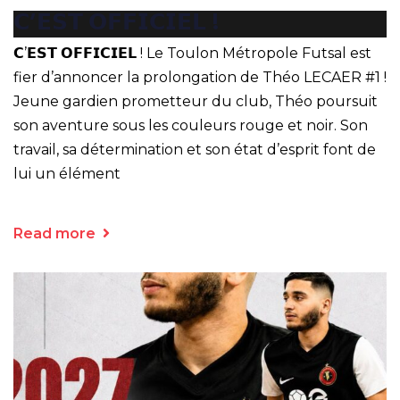
𝗖’𝗘𝗦𝗧 𝗢𝗙𝗙𝗜𝗖𝗜𝗘𝗟 !
𝗖’𝗘𝗦𝗧 𝗢𝗙𝗙𝗜𝗖𝗜𝗘𝗟 ! Le Toulon Métropole Futsal est
fier d’annoncer la prolongation de Théo LECAER #1 !
Jeune gardien prometteur du club, Théo poursuit
son aventure sous les couleurs rouge et noir. Son
travail, sa détermination et son état d’esprit font de
lui un élément
Read more