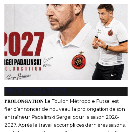
𝐏𝐑𝐎𝐋𝐎𝐍𝐆𝐀𝐓𝐈𝐎𝐍
𝐏𝐑𝐎𝐋𝐎𝐍𝐆𝐀𝐓𝐈𝐎𝐍 Le Toulon Métropole Futsal est
fier d’annoncer de nouveau la prolongation de son
entraîneur Padalinski Sergei pour la saison 2026-
2027. Après le travail accompli ces dernières saisons,