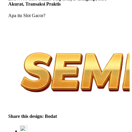
Akurat, Transaksi Praktis
Apa itu Slot Gacor?
Share this design: Bodat