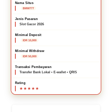
Nama Situs
BMW777
Jenis Pasaran
Slot Gacor 2026
Minimal Deposit
IDR 10,000
Minimal Withdraw
IDR 50,000
Transaksi Pembayaran
Transfer Bank Lokal • E-wallet • QRIS
Rating