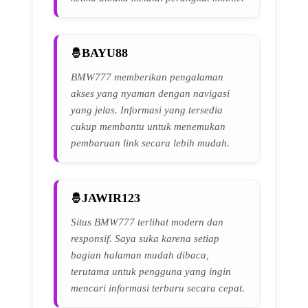
BAYU88
BMW777 memberikan pengalaman
akses yang nyaman dengan navigasi
yang jelas. Informasi yang tersedia
cukup membantu untuk menemukan
pembaruan link secara lebih mudah.
JAWIR123
Situs BMW777 terlihat modern dan
responsif. Saya suka karena setiap
bagian halaman mudah dibaca,
terutama untuk pengguna yang ingin
mencari informasi terbaru secara cepat.