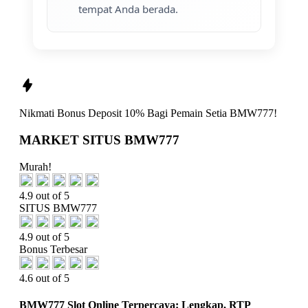
tempat Anda berada.
Nikmati
Bonus Deposit 10%
Bagi Pemain Setia
BMW777!
MARKET SITUS BMW777
Murah!
4.9 out of 5
SITUS BMW777
4.9 out of 5
Bonus Terbesar
4.6 out of 5
BMW777 Slot Online Terpercaya: Lengkap, RTP