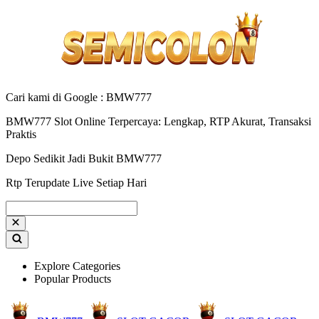
Cari kami di Google : BMW777
BMW777 Slot Online Terpercaya: Lengkap, RTP Akurat, Transaksi
Praktis
Depo Sedikit Jadi Bukit BMW777
Rtp Terupdate Live Setiap Hari
Explore Categories
Popular Products