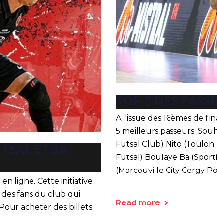
TOP 5 DES PASS
A l'issue des 16èmes de fi
5 meilleurs passeurs. Sou
Futsal Club) Nito (Toulon 
TSAL ET SA
Futsal) Boulaye Ba (Sporti
(Marcouville City Cergy Po
en ligne. Cette initiative
des fans du club qui
Read more
 Pour acheter des billets