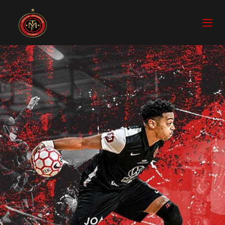
Skip
Skip
links
to
To
primary
nav
navigation
Skip
to
content