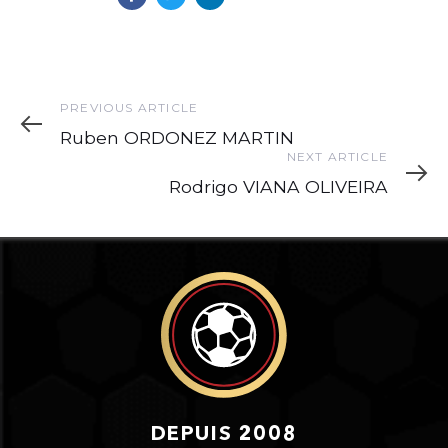
Previous
PREVIOUS ARTICLE
Article
Ruben ORDONEZ MARTIN
Next
NEXT ARTICLE
Article
Rodrigo VIANA OLIVEIRA
DEPUIS 2008