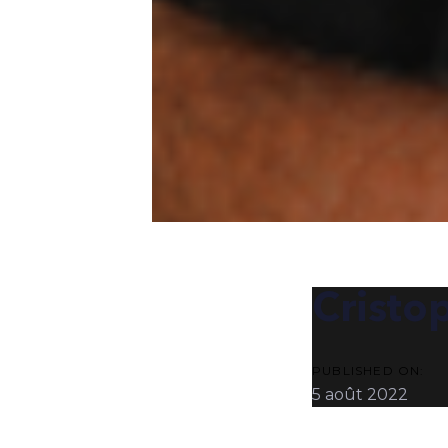
POST
NAVIG
Cristo
PUBLISHED ON:
5 août 2022