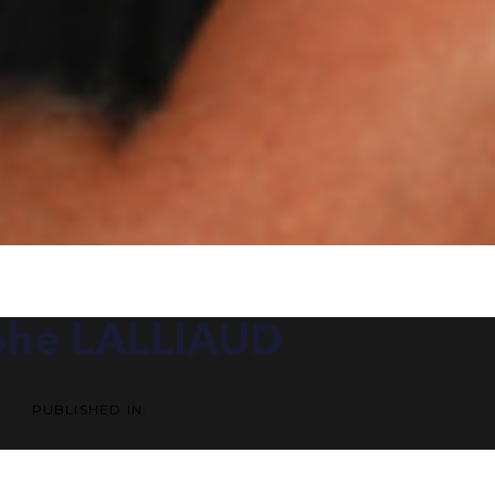
ATION
phe LALLIAUD
PUBLISHED IN: