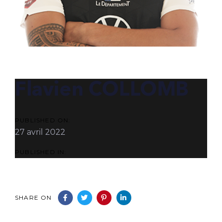
POST
NAVIGATION
Flavien COLLOMB
PUBLISHED ON:
27 avril 2022
PUBLISHED IN:
SHARE ON