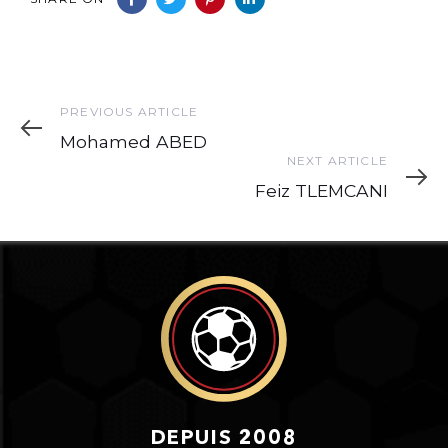
Previous
PREVIOUS ARTICLE
Article
Mohamed ABED
Next
NEXT ARTICLE
Article
Feiz TLEMCANI
DEPUIS 2008