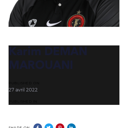
POST
NAVIGATION
Karim DEMAN
MAROUANI
PUBLISHED ON:
27 avril 2022
PUBLISHED IN:
SHARE ON