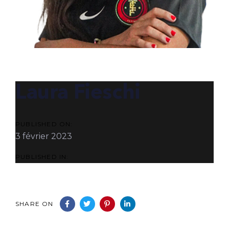
POST
NAVIGATION
Laura Fieschi
PUBLISHED ON:
3 février 2023
PUBLISHED IN:
SHARE ON