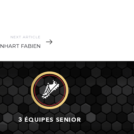
xt
NEXT ARTICLE
icle
INHART FABIEN
3 ÉQUIPES SENIOR