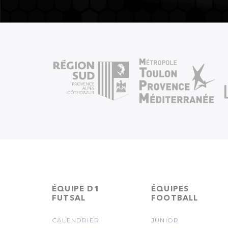
ÉQUIPE D1
ÉQUIPES
FUTSAL
FOOTBALL
CALENDRIER
JUNIOR