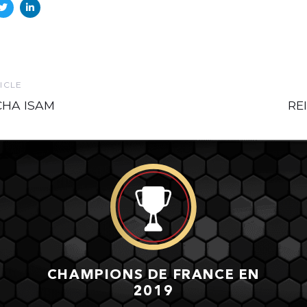
Ne
ICLE
Art
HA ISAM
RE
CHAMPIONS DE FRANCE EN
2019