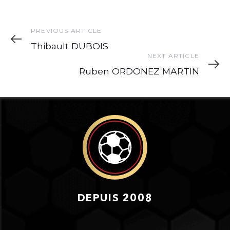
Previous
PREVIOUS ARTICLE
Article
Thibault DUBOIS
Next
NEXT ARTICLE
Article
Ruben ORDONEZ MARTIN
DEPUIS 2008