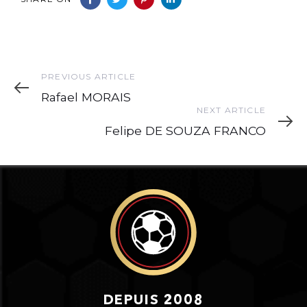
Previous
PREVIOUS ARTICLE
Article
Rafael MORAIS
Next
NEXT ARTICLE
Article
Felipe DE SOUZA FRANCO
DEPUIS 2008