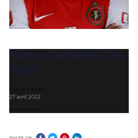
POST
NAVIGATION
Nilton TAVARES DE
PINA
PUBLISHED ON:
27 avril 2022
PUBLISHED IN:
SHARE ON