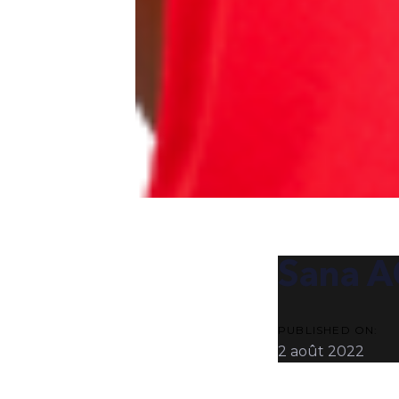
POST
NAVIG
Sana 
PUBLISHED ON:
2 août 2022