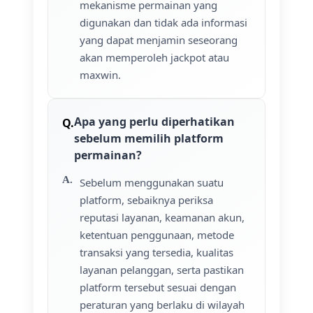
mekanisme permainan yang
digunakan dan tidak ada informasi
yang dapat menjamin seseorang
akan memperoleh jackpot atau
maxwin.
Apa yang perlu diperhatikan
sebelum memilih platform
permainan?
Sebelum menggunakan suatu
platform, sebaiknya periksa
reputasi layanan, keamanan akun,
ketentuan penggunaan, metode
transaksi yang tersedia, kualitas
layanan pelanggan, serta pastikan
platform tersebut sesuai dengan
peraturan yang berlaku di wilayah