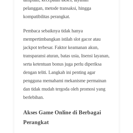
pelanggan, metode transaksi, hingga
kompatibilitas perangkat.
Pembaca sebaiknya tidak hanya
mempertimbangkan istilah slot gacor atau
jackpot terbesar. Faktor keamanan akun,
transparansi aturan, batas usia, lisensi layanan,
serta ketentuan bonus juga perlu diperiksa
dengan teliti. Langkah ini penting agar
pengguna memahami mekanisme permainan
dan tidak mudah tergoda oleh promosi yang
berlebihan.
Akses Game Online di Berbagai
Perangkat