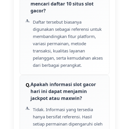
mencari daftar 10 situs slot
gacor?
Daftar tersebut biasanya
digunakan sebagai referensi untuk
membandingkan fitur platform,
variasi permainan, metode
transaksi, kualitas layanan
pelanggan, serta kemudahan akses
dari berbagai perangkat.
Apakah informasi slot gacor
hari ini dapat menjamin
jackpot atau maxwin?
Tidak. Informasi yang tersedia
hanya bersifat referensi. Hasil
setiap permainan dipengaruhi oleh