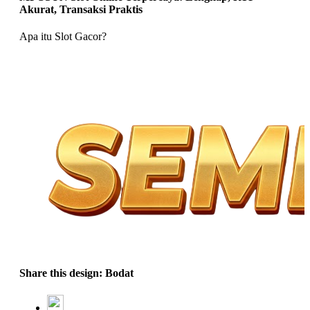
Akurat, Transaksi Praktis
Apa itu Slot Gacor?
Share this design: Bodat