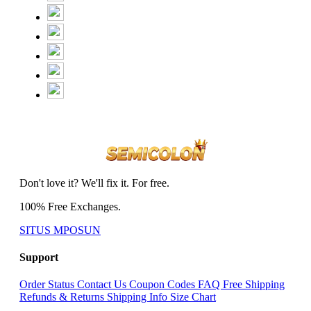
Don't love it? We'll fix it. For free.
100% Free Exchanges.
SITUS MPOSUN
Support
Order Status
Contact Us
Coupon Codes
FAQ
Free Shipping
Refunds & Returns
Shipping Info
Size Chart