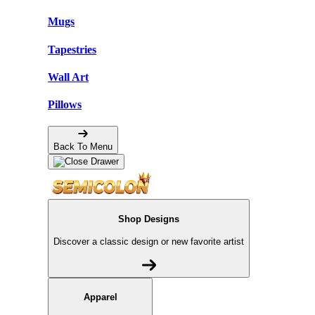
Mugs
Tapestries
Wall Art
Pillows
Back To Menu
Shop Designs
Discover a classic design or new favorite artist
Apparel