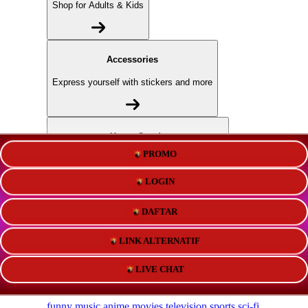
Shop for Adults & Kids
Accessories
Express yourself with stickers and more
Home Goods
Decorate with pillows, tapestries, and more
PROMO
LOGIN
Popular Products
DAFTAR
LINK ALTERNATIF
SITUS MPOSUN
Shorts
Hoodies
Hats
Kids SITUS
MPOSUN
Stickers
Tank Tops
Mugs
LIVE CHAT
Browse All Topics
funny
music
anime
movies
television
sports
sci-fi