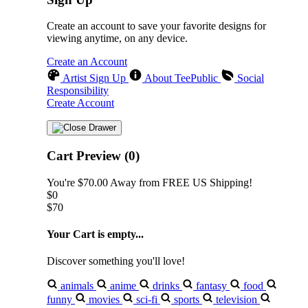
Create an account to save your favorite designs for
viewing anytime, on any device.
Create an Account
Artist Sign Up
About TeePublic
Social
Responsibility
Create Account
Cart Preview (0)
You're
$70.00
Away from
FREE US Shipping!
$0
$70
Your Cart is empty...
Discover something you'll love!
animals
anime
drinks
fantasy
food
funny
movies
sci-fi
sports
television