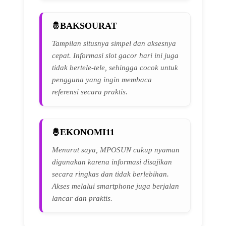
BAKSOURAT
Tampilan situsnya simpel dan aksesnya
cepat. Informasi slot gacor hari ini juga
tidak bertele-tele, sehingga cocok untuk
pengguna yang ingin membaca
referensi secara praktis.
EKONOMI11
Menurut saya, MPOSUN cukup nyaman
digunakan karena informasi disajikan
secara ringkas dan tidak berlebihan.
Akses melalui smartphone juga berjalan
lancar dan praktis.