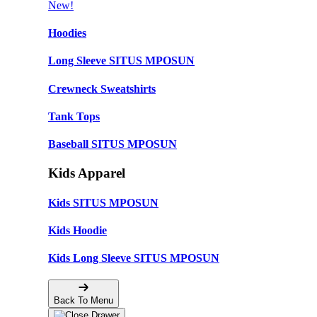
New!
Hoodies
Long Sleeve SITUS MPOSUN
Crewneck Sweatshirts
Tank Tops
Baseball SITUS MPOSUN
Kids Apparel
Kids SITUS MPOSUN
Kids Hoodie
Kids Long Sleeve SITUS MPOSUN
Back To Menu