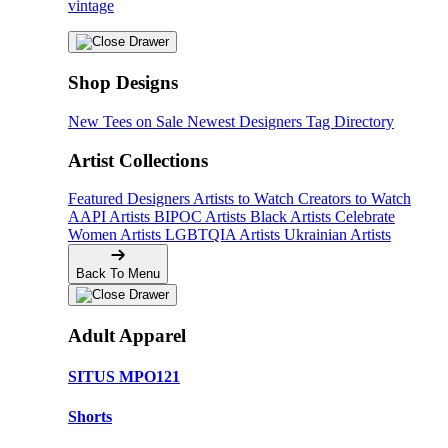
vintage
Shop Designs
New Tees on Sale
Newest Designers
Tag Directory
Artist Collections
Featured Designers
Artists to Watch
Creators to Watch
AAPI Artists
BIPOC Artists
Black Artists
Celebrate
Women Artists
LGBTQIA Artists
Ukrainian Artists
Back To Menu
Adult Apparel
SITUS MPO121
Shorts