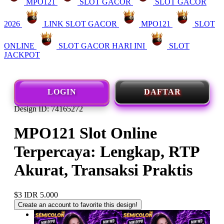
MPO121
SLOT GACOR
SLOT GACOR
2026
LINK SLOT GACOR
MPO121
SLOT
ONLINE
SLOT GACOR HARI INI
SLOT
JACKPOT
LOGIN
DAFTAR
Design ID: 74165272
MPO121 Slot Online
Terpercaya: Lengkap, RTP
Akurat, Transaksi Praktis
$3
IDR 5.000
Create an account to favorite this design!