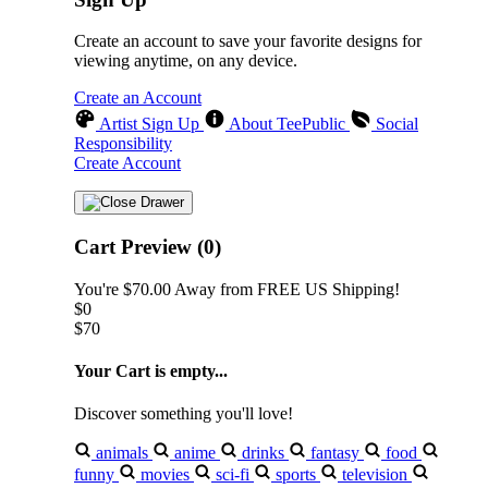
Create an account to save your favorite designs for
viewing anytime, on any device.
Create an Account
Artist Sign Up
About TeePublic
Social
Responsibility
Create Account
Cart Preview (0)
You're
$70.00
Away from
FREE US Shipping!
$0
$70
Your Cart is empty...
Discover something you'll love!
animals
anime
drinks
fantasy
food
funny
movies
sci-fi
sports
television