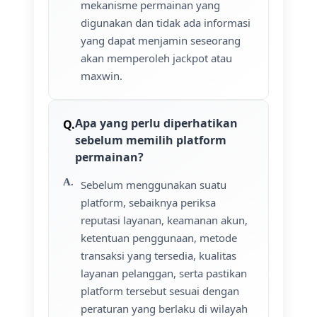
mekanisme permainan yang
digunakan dan tidak ada informasi
yang dapat menjamin seseorang
akan memperoleh jackpot atau
maxwin.
Apa yang perlu diperhatikan
sebelum memilih platform
permainan?
Sebelum menggunakan suatu
platform, sebaiknya periksa
reputasi layanan, keamanan akun,
ketentuan penggunaan, metode
transaksi yang tersedia, kualitas
layanan pelanggan, serta pastikan
platform tersebut sesuai dengan
peraturan yang berlaku di wilayah