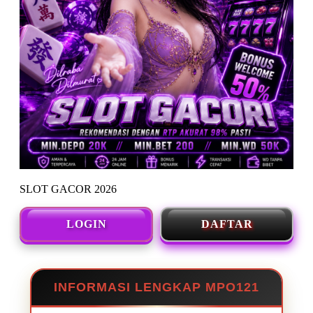
SLOT GACOR 2026
LOGIN
DAFTAR
INFORMASI LENGKAP MPO121