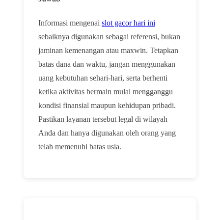
Informasi mengenai
slot gacor hari ini
sebaiknya digunakan sebagai referensi, bukan
jaminan kemenangan atau maxwin. Tetapkan
batas dana dan waktu, jangan menggunakan
uang kebutuhan sehari-hari, serta berhenti
ketika aktivitas bermain mulai mengganggu
kondisi finansial maupun kehidupan pribadi.
Pastikan layanan tersebut legal di wilayah
Anda dan hanya digunakan oleh orang yang
telah memenuhi batas usia.