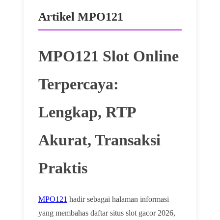
Artikel MPO121
MPO121 Slot Online
Terpercaya:
Lengkap, RTP
Akurat, Transaksi
Praktis
MPO121
hadir sebagai halaman informasi
yang membahas daftar situs slot gacor 2026,