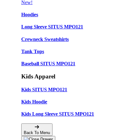
New!
Hoodies
Long Sleeve SITUS MPO121
Crewneck Sweatshirts
Tank Tops
Baseball SITUS MPO121
Kids Apparel
Kids SITUS MPO121
Kids Hoodie
Kids Long Sleeve SITUS MPO121
Back To Menu