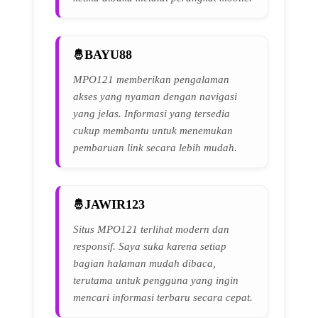
BAYU88
MPO121 memberikan pengalaman
akses yang nyaman dengan navigasi
yang jelas. Informasi yang tersedia
cukup membantu untuk menemukan
pembaruan link secara lebih mudah.
JAWIR123
Situs MPO121 terlihat modern dan
responsif. Saya suka karena setiap
bagian halaman mudah dibaca,
terutama untuk pengguna yang ingin
mencari informasi terbaru secara cepat.