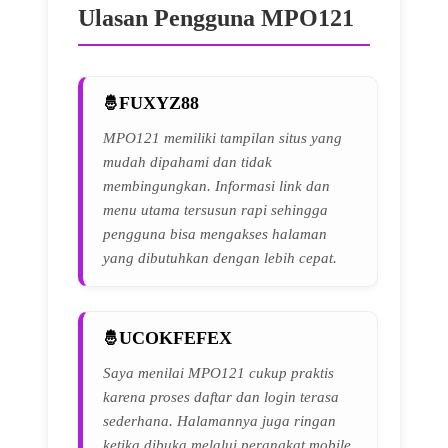
Ulasan Pengguna MPO121
FUXYZ88
MPO121 memiliki tampilan situs yang
mudah dipahami dan tidak
membingungkan. Informasi link dan
menu utama tersusun rapi sehingga
pengguna bisa mengakses halaman
yang dibutuhkan dengan lebih cepat.
UCOKFEFEX
Saya menilai MPO121 cukup praktis
karena proses daftar dan login terasa
sederhana. Halamannya juga ringan
ketika dibuka melalui perangkat mobile.