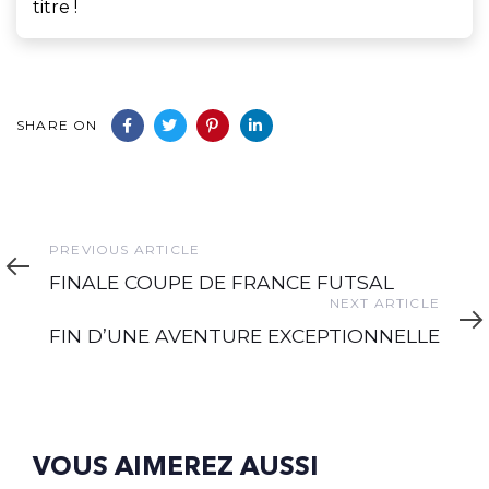
titre !
SHARE ON
Previous
PREVIOUS ARTICLE
Article
FINALE COUPE DE FRANCE FUTSAL
Next
NEXT ARTICLE
Article
FIN D’UNE AVENTURE EXCEPTIONNELLE
VOUS AIMEREZ AUSSI