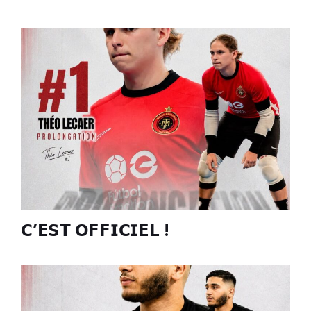
𝗖’𝗘𝗦𝗧 𝗢𝗙𝗙𝗜𝗖𝗜𝗘𝗟 !