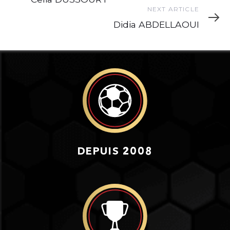
Next
NEXT ARTICLE
Article
Didia ABDELLAOUI
DEPUIS 2008