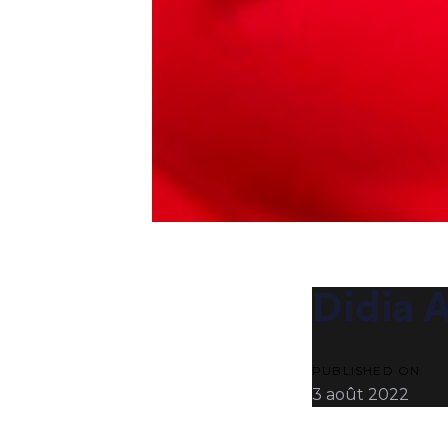
POST
NAVIG
Didia
PUBLISHED ON:
3 août 2022