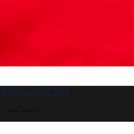
ATION
 ABDELLAOUI
PUBLISHED IN: