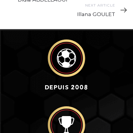
Next
NEXT ARTICLE
Article
Illana GOULET
DEPUIS 2008