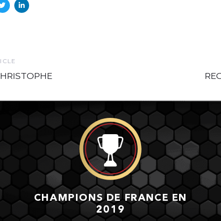
Nex
ICLE
Arti
CHRISTOPHE
REG
CHAMPIONS DE FRANCE EN
2019