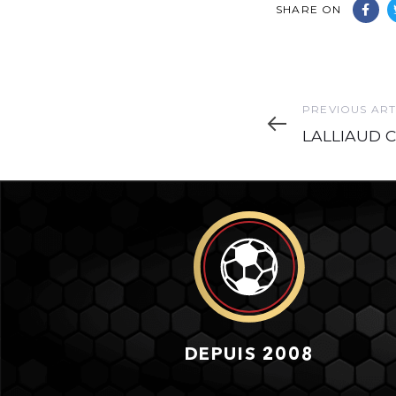
SHARE ON
Previous
PREVIOUS ART
Article
LALLIAUD 
DEPUIS 2008