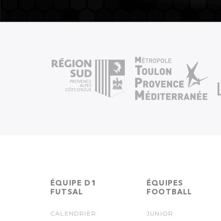
ÉQUIPE D1
ÉQUIPES
FUTSAL
FOOTBALL
CALENDRIER
JUNIOR