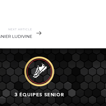
t
NEXT ARTICLE
cle
NIER LUDIVINE
3 ÉQUIPES SENIOR