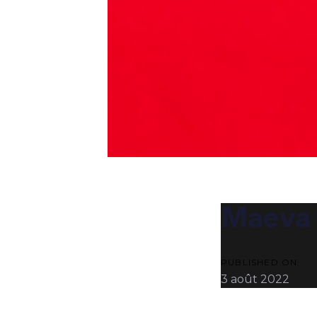
POST
NAVIG
Maeva
PUBLISHED ON:
3 août 2022