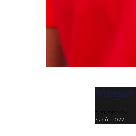
POST
NAVIG
Megan
PUBLISHED ON:
3 août 2022