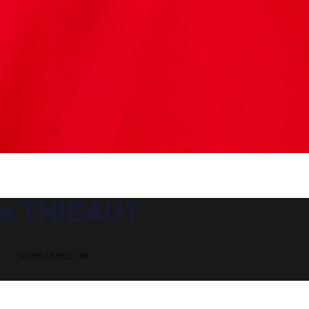
ATION
e THIBAUT
PUBLISHED IN: