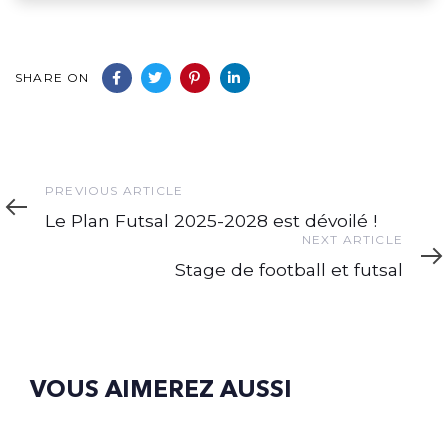
SHARE ON
Previous
PREVIOUS ARTICLE
Article
Le Plan Futsal 2025-2028 est dévoilé !
Next
NEXT ARTICLE
Article
Stage de football et futsal
VOUS AIMEREZ AUSSI