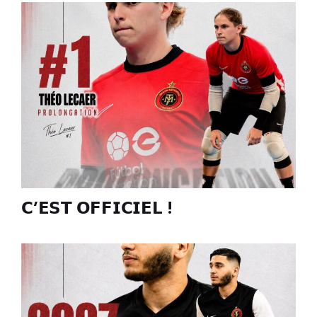
𝗖’𝗘𝗦𝗧 𝗢𝗙𝗙𝗜𝗖𝗜𝗘𝗟 !