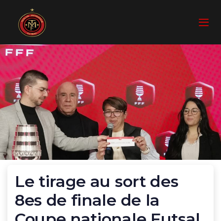
Skip
Skip
links
to
To
primary
nav
navigation
Skip
to
content
POST
Le tirage au sort des
NAVIGATION
8es de finale de la
Coupe nationale Futsal