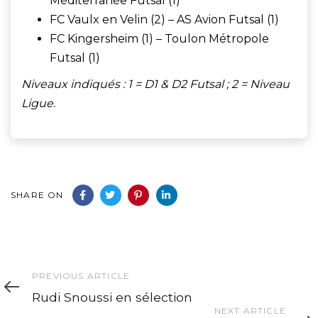
Méditerranée Futsal (1)
FC Vaulx en Velin (2) – AS Avion Futsal (1)
FC Kingersheim (1) – Toulon Métropole
Futsal (1)
Niveaux indiqués : 1 = D1 & D2 Futsal ; 2 = Niveau
Ligue.
SHARE ON
Previous
PREVIOUS ARTICLE
Article
Rudi Snoussi en sélection
Next
NEXT ARTICLE