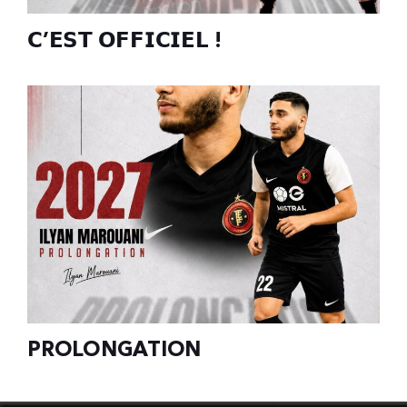
𝗖’𝗘𝗦𝗧 𝗢𝗙𝗙𝗜𝗖𝗜𝗘𝗟 !
PROLONGATION