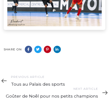
SHARE ON
Previous
PREVIOUS ARTICLE
Article
Tous au Palais des sports
Next
NEXT ARTICLE
Article
Goûter de Noêl pour nos petits champions