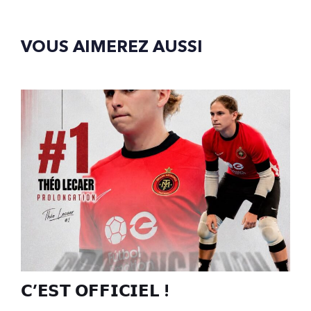
VOUS AIMEREZ AUSSI
𝗖’𝗘𝗦𝗧 𝗢𝗙𝗙𝗜𝗖𝗜𝗘𝗟 !