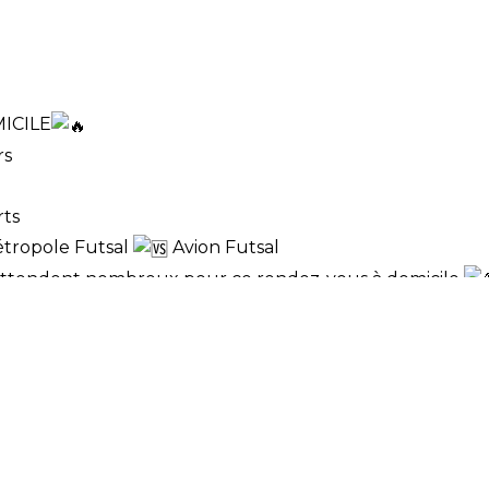
TION
ICILE
rs
rts
tropole Futsal
Avion Futsal
attendent nombreux pour ce rendez-vous à domicile
é et spectacle garantis
 famille, entre amis et soutenez le TMF !