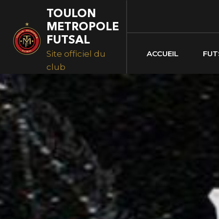
Skip
Skip
TOULON
links
to
METROPOLE
primary
FUTSAL
navigation
Site officiel du
ACCUEIL
FUT
Skip
club
to
content