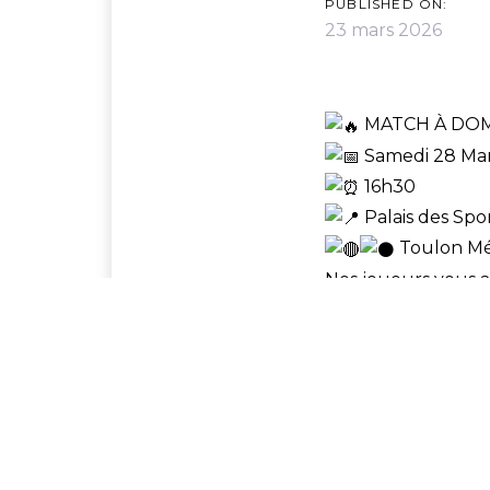
PUBLISHED ON:
NAVIGA
23 mars 2026
MATCH À DOM
Samedi 28 Ma
16h30
Palais des Spo
Toulon Mé
Nos joueurs vous 
Ambiance, intensit
Entrée 5€
Venez en
SHARE ON