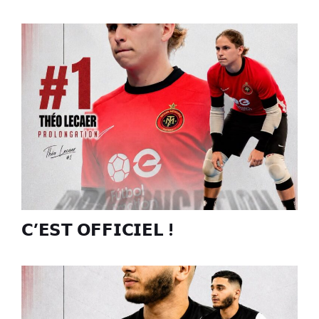
𝗖’𝗘𝗦𝗧 𝗢𝗙𝗙𝗜𝗖𝗜𝗘𝗟 !