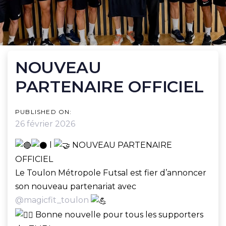
POST
NOUVEAU
NAVIGATION
PARTENAIRE OFFICIEL
PUBLISHED ON:
26 février 2026
l
NOUVEAU PARTENAIRE
OFFICIEL
Le Toulon Métropole Futsal est fier d’annoncer
son nouveau partenariat avec
@magicfit_toulon
Bonne nouvelle pour tous les supporters