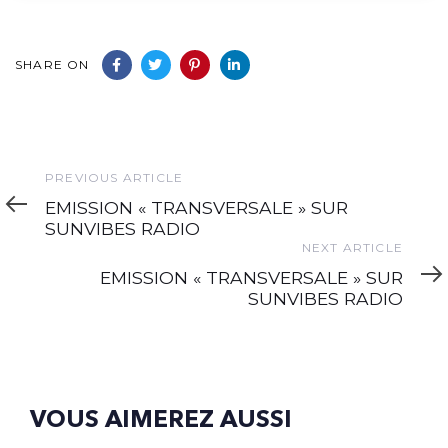
SHARE ON
Previous
PREVIOUS ARTICLE
Article
EMISSION « TRANSVERSALE » SUR
SUNVIBES RADIO
Next
NEXT ARTICLE
Article
EMISSION « TRANSVERSALE » SUR
SUNVIBES RADIO
VOUS AIMEREZ AUSSI