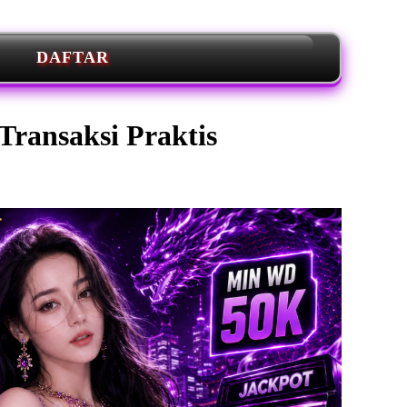
DAFTAR
ransaksi Praktis