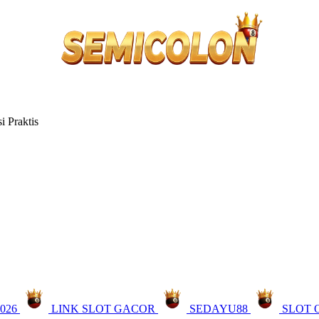
 Praktis
026
LINK SLOT GACOR
SEDAYU88
SLOT 