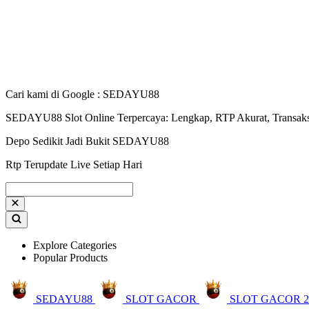
Cari kami di Google : SEDAYU88
SEDAYU88 Slot Online Terpercaya: Lengkap, RTP Akurat, Transaksi
Depo Sedikit Jadi Bukit SEDAYU88
Rtp Terupdate Live Setiap Hari
Explore Categories
Popular Products
SEDAYU88
SLOT GACOR
SLOT GACOR 2