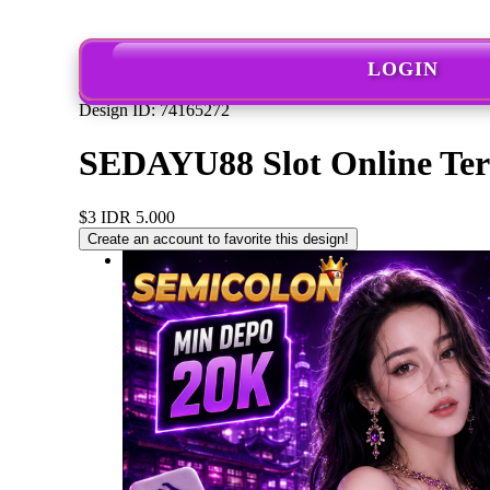
LOGIN
Design ID: 74165272
SEDAYU88 Slot Online Terp
$3
IDR 5.000
Create an account to favorite this design!