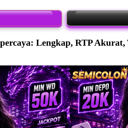
ercaya: Lengkap, RTP Akurat, T