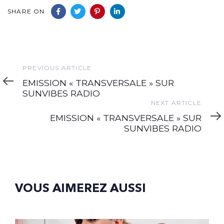
SHARE ON
Previous
PREVIOUS ARTICLE
Article
EMISSION « TRANSVERSALE » SUR
SUNVIBES RADIO
Next
NEXT ARTICLE
Article
EMISSION « TRANSVERSALE » SUR
SUNVIBES RADIO
VOUS AIMEREZ AUSSI