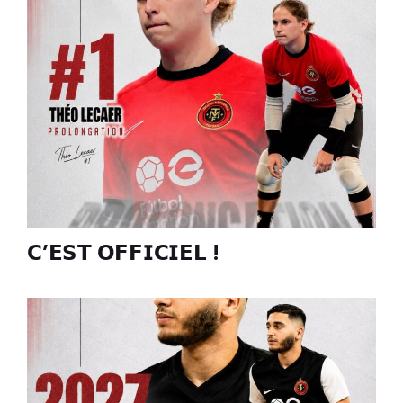
𝗖’𝗘𝗦𝗧 𝗢𝗙𝗙𝗜𝗖𝗜𝗘𝗟 !