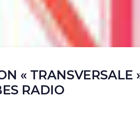
ON « TRANSVERSALE 
BES RADIO
TION