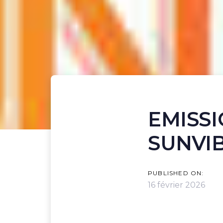
EMISSI
SUNVI
POST
NAVIGA
PUBLISHED ON:
16 février 2026