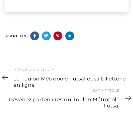
SHARE ON
Previous
PREVIOUS ARTICLE
Article
Le Toulon Métropole Futsal et sa billetterie
en ligne !
Next
NEXT ARTICLE
Article
Devenez partenaires du Toulon Métropole
Futsal