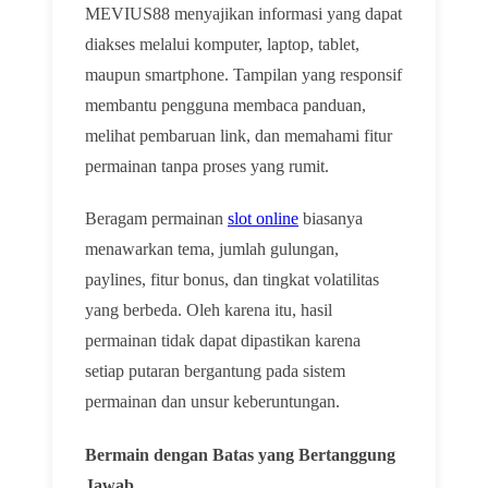
MEVIUS88 menyajikan informasi yang dapat
diakses melalui komputer, laptop, tablet,
maupun smartphone. Tampilan yang responsif
membantu pengguna membaca panduan,
melihat pembaruan link, dan memahami fitur
permainan tanpa proses yang rumit.
Beragam permainan
slot online
biasanya
menawarkan tema, jumlah gulungan,
paylines, fitur bonus, dan tingkat volatilitas
yang berbeda. Oleh karena itu, hasil
permainan tidak dapat dipastikan karena
setiap putaran bergantung pada sistem
permainan dan unsur keberuntungan.
Bermain dengan Batas yang Bertanggung
Jawab