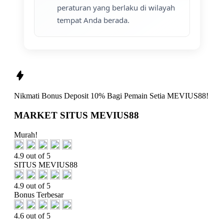
peraturan yang berlaku di wilayah
tempat Anda berada.
Nikmati
Bonus Deposit 10%
Bagi Pemain Setia
MEVIUS88!
MARKET SITUS MEVIUS88
Murah!
4.9 out of 5
SITUS MEVIUS88
4.9 out of 5
Bonus Terbesar
4.6 out of 5