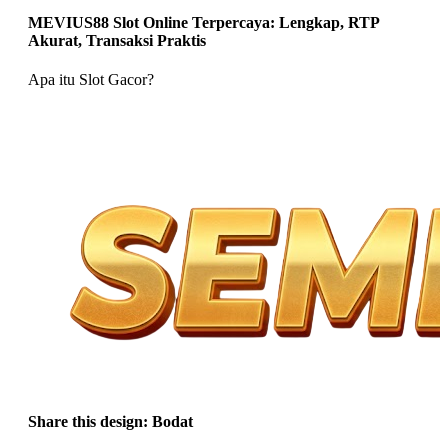
MEVIUS88 Slot Online Terpercaya: Lengkap, RTP
Akurat, Transaksi Praktis
Apa itu Slot Gacor?
Share this design: Bodat