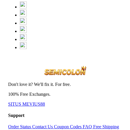
Don't love it? We'll fix it. For free.
100% Free Exchanges.
SITUS MEVIUS88
Support
Order Status
Contact Us
Coupon Codes
FAQ
Free Shipping