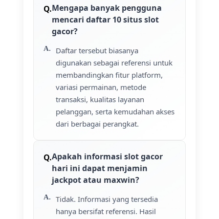
Mengapa banyak pengguna
mencari daftar 10 situs slot
gacor?
Daftar tersebut biasanya
digunakan sebagai referensi untuk
membandingkan fitur platform,
variasi permainan, metode
transaksi, kualitas layanan
pelanggan, serta kemudahan akses
dari berbagai perangkat.
Apakah informasi slot gacor
hari ini dapat menjamin
jackpot atau maxwin?
Tidak. Informasi yang tersedia
hanya bersifat referensi. Hasil