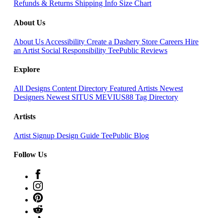
Refunds & Returns
Shipping Info
Size Chart
About Us
About Us
Accessibility
Create a Dashery Store
Careers
Hire
an Artist
Social Responsibility
TeePublic Reviews
Explore
All Designs
Content Directory
Featured Artists
Newest
Designers
Newest SITUS MEVIUS88
Tag Directory
Artists
Artist Signup
Design Guide
TeePublic Blog
Follow Us