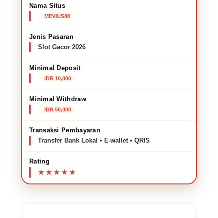
Nama Situs
MEVIUS88
Jenis Pasaran
Slot Gacor 2026
Minimal Deposit
IDR 10,000
Minimal Withdraw
IDR 50,000
Transaksi Pembayaran
Transfer Bank Lokal • E-wallet • QRIS
Rating