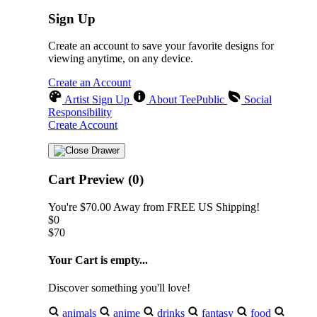
Sign Up
Create an account to save your favorite designs for
viewing anytime, on any device.
Create an Account
Artist Sign Up
About TeePublic
Social
Responsibility
Create Account
Cart Preview (0)
You're
$70.00
Away from
FREE US Shipping!
$0
$70
Your Cart is empty...
Discover something you'll love!
animals
anime
drinks
fantasy
food